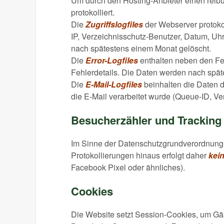
Um durch den Hosting-Anbieter einen reibu
protokolliert.
Die
Zugriffslogfiles
der Webserver protokol
IP, Verzeichnisschutz-Benutzer, Datum, Uh
nach spätestens einem Monat gelöscht.
Die
Error-Logfiles
enthalten neben den Feh
Fehlerdetails. Die Daten werden nach spät
Die
E-Mail-Logfiles
beinhalten die Daten d
die E-Mail verarbeitet wurde (Queue-ID, Ve
Besucherzähler und Tracking
Im Sinne der Datenschutzgrundverordnung 
Protokollierungen hinaus erfolgt daher
kei
Facebook Pixel oder ähnliches).
Cookies
Die Website setzt Session-Cookies, um Gäs