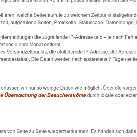
ngslosen technischen Ablauf zu gewährleisten werden alle Akti
lieren, welche Seitenaufrufe zu welchem Zeitpunkt stattgefund
rzeit, aufgerufene Seiten, Protokolle, Statuscode, Datenmenge,
lermeldungen die zugreifende IP-Adresse und – je nach Fehle
estens einem Monat entfernt.
es Versandzeitpunkts, die einliefernde IP-Adresse, die Adresse 
rsendestatus). Die Daten werden nach spätestens 7 Tagen entfe
erfassen wir nur so wenige Daten wie möglich. Über die vorge
ne Überwachung der Besucherströme
durch lokale oder exter
te von Seite zu Seite wiederzuerkennen. Es handelt sich dabei