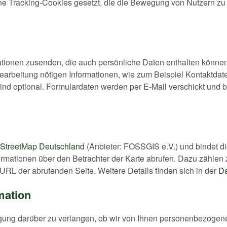
eine Tracking-Cookies gesetzt, die die Bewegung von Nutzern z
tionen zusenden, die auch persönliche Daten enthalten können
arbeitung nötigen Informationen, wie zum Beispiel Kontaktdate
ind optional. Formulardaten werden per E-Mail verschickt und be
StreetMap Deutschland
(Anbieter: FOSSGIS e.V.) und bindet d
ormationen über den Betrachter der Karte abrufen. Dazu zählen 
URL der abrufenden Seite. Weitere Details finden sich in der
Da
mation
gung darüber zu verlangen, ob wir von Ihnen personenbezogene 